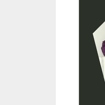
Arredament
1
o glamour
Ben ritrovate
amiche! Oggi vi
parlerò di
arredamento
glamour: se siete
delle donne
affascinanti, amate
l'eleganza, la
sensualità e la
seduzione fa parte
del vostro stile di
vita, perché non
trasmettere questa
sensazione anche