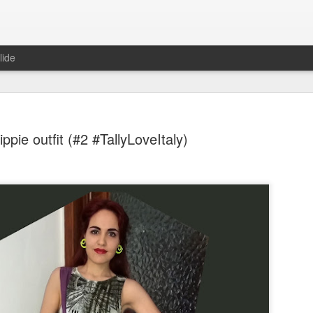
lide
ippie outfit (#2 #TallyLoveItaly)