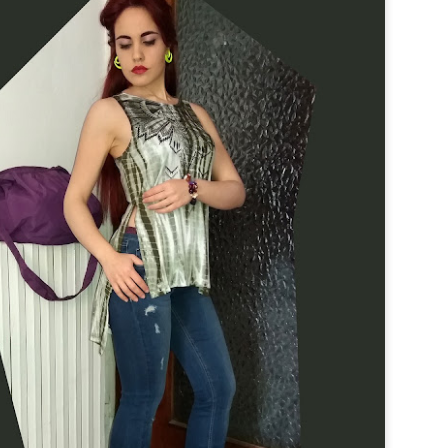
2016)
Ecco il tend del
momento, capelli
mossi: che fortuna!
Arredament
1
o montano