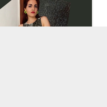
motivo scozzese,
un dettaglio
che però sa tanto
fondamentale, è
anche di cowboy e
quel che ci
di campagna, ho
circonda a rendere
deciso di parlarvi
veramente bene
dell'arredamento
l'idea di tutto ciò!
country.
Ecco quindi le
caratteristiche
fondamentali per
arredare come si
deve uno chalet.