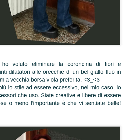
Ri-ri-ciao! Rieccoci
qui.. e siccome
questo freddo va e
viene ma non
demorde,
coccoliamoci
all'idea di una gita
in montagna, fra
Sci e Snowboard
 ho voluto eliminare la coroncina di fiori e
per poi finire con
una bella
nti dilatatori alle orecchie di un bel giallo fluo in
cioccolata calda di
 mia vecchia borsa viola preferita. <3_<3
fronte al
Arredamento
iù lo stile ad essere eccessivo, nel mio caso, lo
caminetto, o,
country
cessori che uso. Siate creative e libere di essere
perché no? Con
Ben ritrovate,
un bel bicchiere di
ose o meno l'importante è che vi sentiate belle!
questa settimana
vino rosso, sul più
riprendo il filone
comodo dei
dell'arredamento,
tappeti, a far tante
e forse un po' per
chiacchiere in
collegarmi al mio
allegria! Ma, non
ultimo outfit con
dimentichiamoci