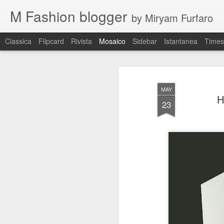
M Fashion blogger
by Miryam Furfaro
Classica
Flipcard
Rivista
Mosaico
Sidebar
Istantanea
Times
MAY
H
23